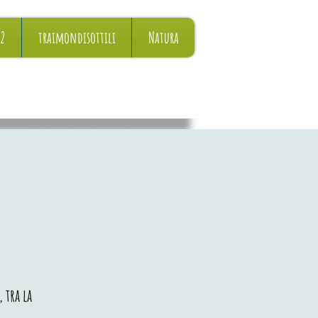
22
traimondisottili
Natura
 tra la