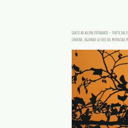
Grazie ad alcune fotografie — tratte dal r
confine, seguendo la voce del potenziale p