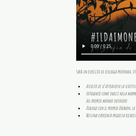
Sarà un esercizio di ecologia profonda, ut
Ascolto di sé attraverso la scrittu
Fotografie come indizi nella mappa
del proprio mondo interiore
Dialogo con il proprio Daimon, la 
Nessuna esperienza pregressa richies