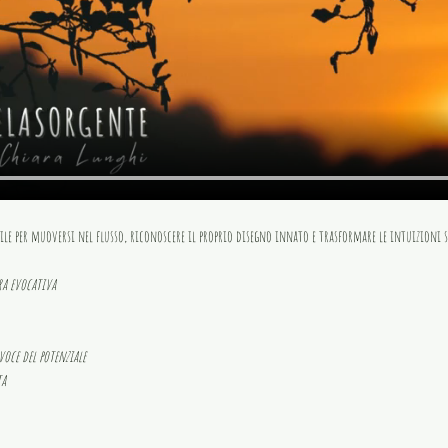
ile per muoversi nel flusso, riconoscere il proprio disegno innato e trasformare le intuizioni s
ra evocativa
 
voce del potenziale
ta