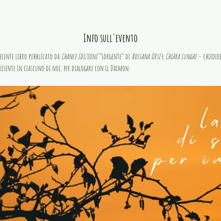
Info sull'evento
ecente libro pubblicato da 
Chance Edizioni 
“Sorgente” di 
Rossana Orsi
 e 
Chiara Lunghi
 — chiedere
resente in ciascuno di noi, per dialogare con il Daimon.