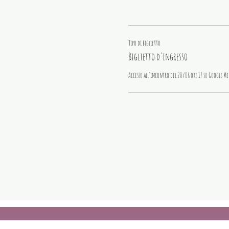
Tipo di biglietto
Biglietto d'ingresso
Accesso all'incontro del 20/06 ore 17 su Google Me