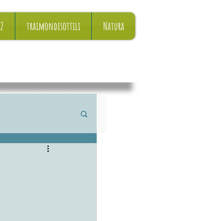
22
traimondisottili
Natura