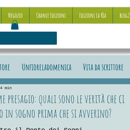
Negozio
Chance Edizioni
Edizioni La Rìa
blog
ttore
Unfioreladomenica
Vita da scrittore
e recensioni
4 min
e presagio: quali sono le verità che ci
 in sogno prima che si avverino?
5.