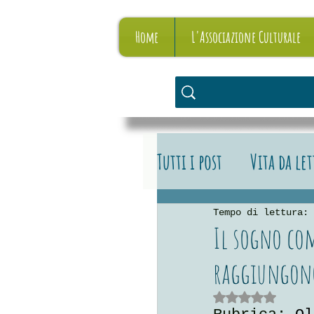
Home
L'Associazione Culturale
Tutti i post
Vita da le
Vita da editore
L
Tempo di lettura: 
Il sogno com
raggiungono
Valutazione NaN stelle su 