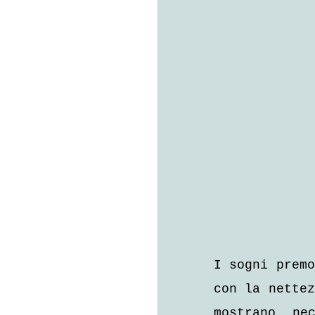
I sogni premo
con la nettez
mostrano ne