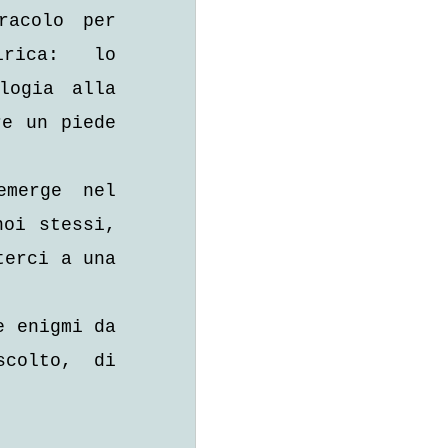
acolo per 
rica: lo 
ogia alla 
e un piede 
merge nel 
oi stessi, 
erci a una 
 enigmi da 
colto, di 