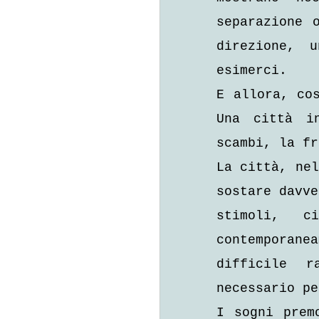
separazione 
direzione, u
esimerci.
E allora, cos
Una città i
scambi, la fr
La città, nel
sostare davve
stimoli, c
contemporane
difficile r
necessario pe
I sogni prem