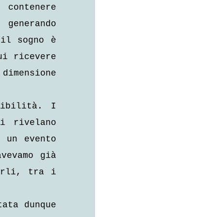
contenere 
 generando 
il sogno è 
i ricevere 
imensione 
bilità. I 
 rivelano 
 un evento 
vevamo già 
rli, tra i 
ata dunque 