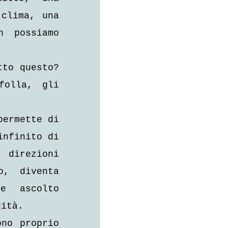
clima, una 
 possiamo 
to questo? 
olla, gli 
ermette di 
nfinito di 
irezioni 
, diventa 
e ascolto 
dità.
no proprio 