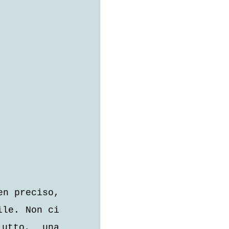
n preciso, 
le. Non ci 
utto, una 