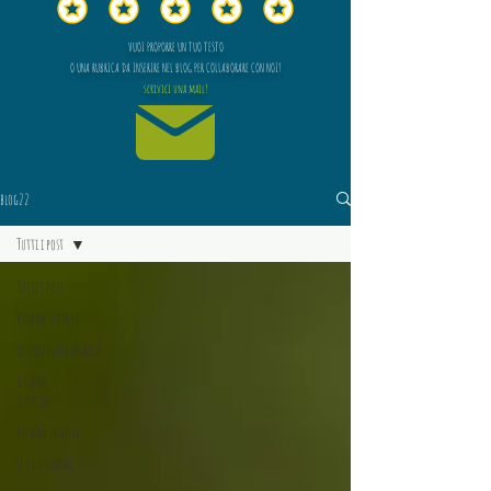
VUOI PROPORRE UN TUO TESTO
O UNA RUBRICA DA INSERIRE NEL BLOG PER COLLABORARE CON NOI?
scrivici una mail!
blog22
Tutti i post
Tutti i post
Vita da lettore
Unfioreladomenica
Vita da
scrittore
Vita da editore
Le recensioni