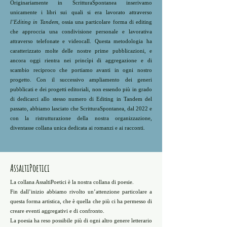
Originariamente in ScritturaSpontanea inserivamo
unicamente i libri sui quali si era lavorato attraverso
l’Editing in Tandem
, ossia una particolare forma di editing
che approccia
una condivisione personale e lavorativa
attraverso telefonate e videocall. Questa metodologia ha
caratterizzato molte delle nostre prime pubblicazioni, e
ancora oggi rientra nei princìpi di aggregazione e di
scambio reciproco che portiamo avanti in ogni nostro
progetto. Con il successivo ampliamento dei generi
pubblicati e dei progetti editoriali, non essendo più in grado
di dedicarci allo stesso numero di Editing in Tandem del
passato, abbiamo lasciato che ScritturaSpontanea, dal 2022 e
con la ristrutturazione della nostra organizzazione,
diventasse collana unica dedicata ai romanzi e
ai racconti
.
AssaltiPoetici
La collana AssaltiPoetici è la nostra collana di poesie.
Fin dall’inizio abbiamo rivolto un’attenzione particolare a
questa forma artistica, che è quella che più ci ha permesso di
creare eventi aggregativi e di confronto.
La poesia ha reso possibile più di ogni altro genere letterario