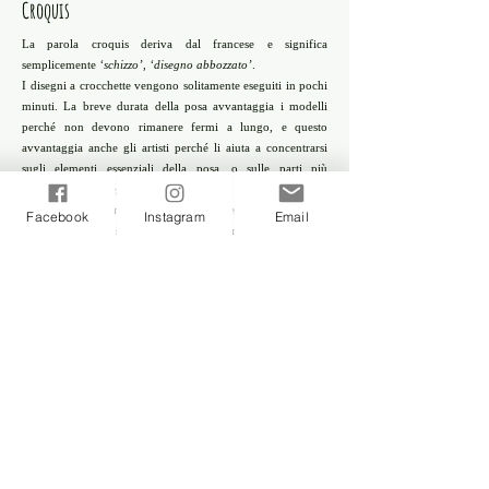
Croquis
La parola croquis deriva dal francese e significa
semplicemente
‘schizzo’
,
‘disegno abbozzato’
.
I
disegni a crocchette vengono solitamente eseguiti in pochi
minuti. La breve durata della posa avvantaggia i modelli
perché non devono rimanere fermi a lungo, e questo
avvantaggia anche gli artisti perché li aiuta a concentrarsi
sugli elementi essenziali della posa, o sulle parti più
importanti del disegno.
Croquis è anche un buon metodo per disegnare soggetti che
Facebook
Instagram
Email
generalmente non stanno fermi, come animali e bambini.
La nascita di questa collana (nel 2020) è stata battezzata
dalla pubblicazione di
“Fabellae (piccole fiabe) tra stagioni
e colori”
e nella scelta del nome per la creazione di questo
spazio abbiamo trovato con il nome croquis il sunto che
racchiude gli illustrati con particolare attenzione alla parte
creativa e spontanea di ogni autore.
HermesBaby
La Collana HermesBaby racchiude i progetti che escono