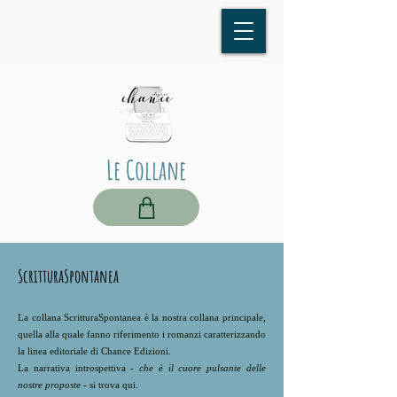
Le Collane
ScritturaSpontanea
La collana ScritturaSpontanea è la
nostra
collana principale,
quella alla quale fanno riferimento i romanzi caratterizzando
la linea editoriale di Chance Edizioni.
La narrativa introspettiva
- che è il cuore pulsante delle
nostre proposte
-
si trova qui.