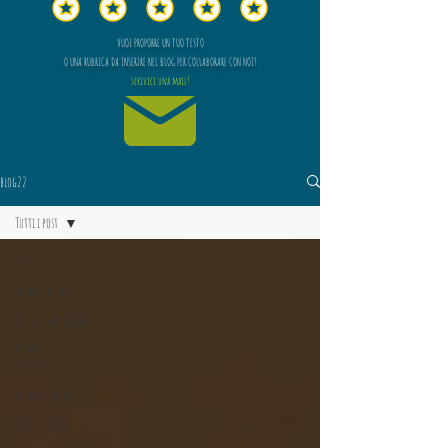
VUOI PROPORRE UN TUO TESTO
O UNA RUBRICA DA INSERIRE NEL BLOG PER COLLABORARE CON NOI?
scrivici una mail!
blog22
Tutti i post
Tutti i post
Vita da lettore
Unfioreladomenica
Vita da
scrittore
Vita da editore
Le recensioni