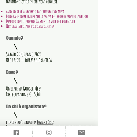
intuizioni sottili in direzioni concrete.
Ascolto di sé attraverso la scrittura evocativa
Fotografie come indizi nella mappa del proprio mondo interiore
Dialogo con il proprio Daimon, la voce del potenziale
Nessuna esperienza pregressa richiesta
Quando?
Sabato 20 Giugno 2026
Ore 17:00 — durata 1 ora circa
Dove?
Online su Google Meet
Partecipazione € 15,00
Da chi è organizzato?
l'incontro è tenuto da
Rossana Orsi
:
Da anni intreccia l’esperienza editoriale allo studio dei simboli
naturali, della psicologia archetipica e dello sciamanesimo.
Conduce laboratori di scrittura introspettiva con un approccio che