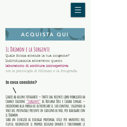
ACQUISTA QUI
Il Daimon e la Sorgente
Quale forma attende la tua sorgente?
Individuiamola attraverso questo
laboratorio
di scrittura introspettiva
:
tra la psicologia di Hillman e la fotografia.
In cosa consiste?
Grazie ad alcune fotografie — tratte dal recente libro pubblicato da
Chance Edizioni
“Sorgente”
di Rossana Orsi e Chiara Lunghi —
chiederemo alla parola di oltrepassare il suo confine, seguendo la
voce del potenziale presente in ciascuno di noi, per dialogare con
il Daimon.
Sarà un esercizio di ecologia profonda, utile per muoversi nel
flusso, riconoscere il proprio disegno innato e trasformare le