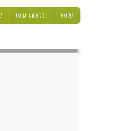
22
traimondisottili
Natura