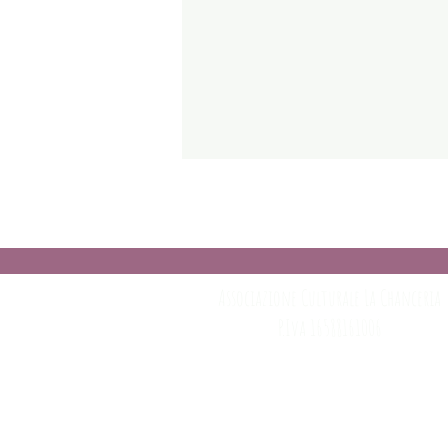
Associazione Culturale La Chanceria
P.Iva 16588161006