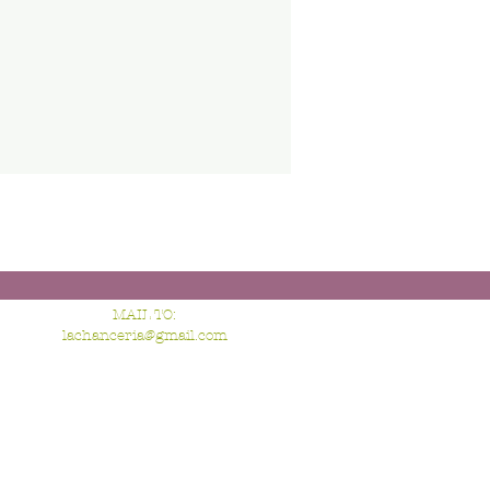
MAIL TO:
lachanceria@gmail.com
CELL:
3922505249