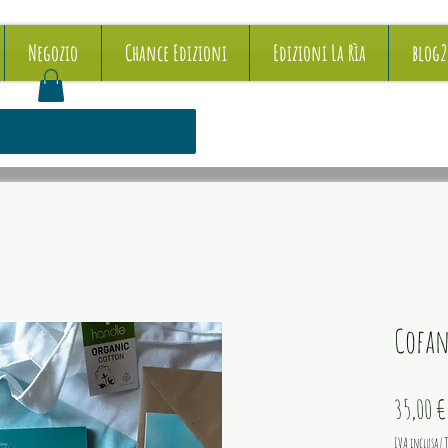
Negozio
Chance Edizioni
Edizioni La Rìa
blog
Cofan
35,00 €
IVA inclusa
|
T