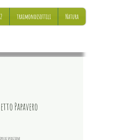
22
traimondisottili
Natura
etto Papavero
Prezzo
ipo di spedizione