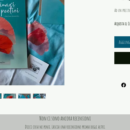
Ad un prezzo 
Acquista il 
il libro
le fotog
Aggiungi
la shop
con sta
Coser co
cartoli
papavero
Non ci sono ancora recensioni
Dicci cosa ne pensi. Lascia una recensione prima degli altri.