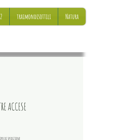
22
traimondisottili
Natura
TRE ACCESE
Prezzo
ipo di spedizione