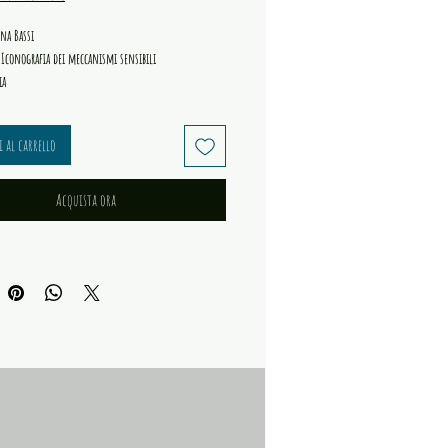
ina Bassi
 Iconografia dei meccanismi sensibili
ia
ltiPoetici
 al carrello
32238150
Acquista ora
questo libro
dal nostro sito, permetterai di piantare
n una zona povera del mondo.
ESE si inserisce nella collana AssaltiPoetici, una
pirazione che riesce – con la sua trasversalità – a
otività, facendo sì che l’introspezione diventi
similazione come il propagarsi di un suono, lento e
ESE ha un titolo fortemente evocativo che cela
ili e imponenti. Un invito a cercare i piccoli