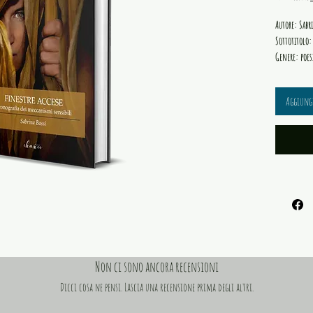
Autore: Sabr
Sottotitolo:
Genere: poes
collana: Assa
Anno: 2020
Aggiungi
Pagine 90
ISBN: 97888
Acquistando
un albero i
FINESTRE ACC
collana d’is
toccare l’em
quasi un’as
Non ci sono ancora recensioni
personale.
FINESTRE ACC
Dicci cosa ne pensi. Lascia una recensione prima degli altri.
simboli frag