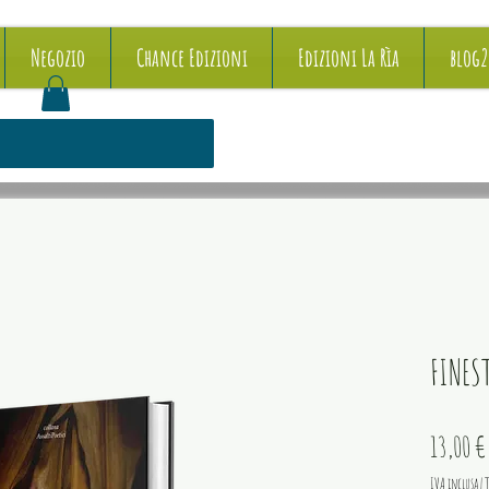
Negozio
Chance Edizioni
Edizioni La Rìa
blog
FINES
13,00 €
IVA inclusa
|
T