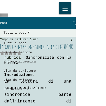
Post
Tutti i post
Tempo di lettura: 3 min
Tutti i post
La rappresentazione sincronica di GIUGNO
Vita da lettore
Valutazione NaN stelle su 5.
rubrica: 
Sincronicità con la 
Unfioreladomenica
Natura
Vita da scrittore
Introduzione:
Vita da editore
La lettura di una 
rappresentazione 
Le recensioni
sincronica parte 
dall’intento di 