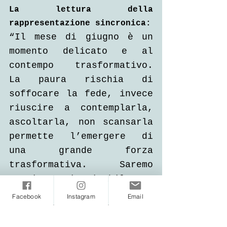
La lettura della 
rappresentazione sincronica:
“Il mese di giugno è un 
momento delicato e al 
contempo trasformativo. 
La paura rischia di 
soffocare la fede, invece 
riuscire a contemplarla, 
ascoltarla, non scansarla 
permette l’emergere di 
una grande forza 
trasformativa. Saremo 
quasi inevitabilmente 
costretti a focalizzare 
Facebook
Instagram
Email
la nostra visione su un 
obiettivo, un punto, 