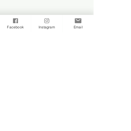
Facebook
Instagram
Email
MAIL TO:
lachanceria@gmail.com
CELL:
3922505249
© 2026 La Chanceria Lab