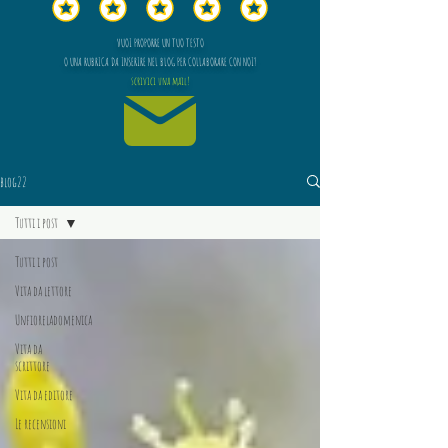
VUOI PROPORRE UN TUO TESTO
O UNA RUBRICA DA INSERIRE NEL BLOG PER COLLABORARE CON NOI?
scrivici una mail!
blog22
Tutti i post
Tutti i post
Vita da lettore
Unfioreladomenica
Vita da
scrittore
Vita da editore
Le recensioni