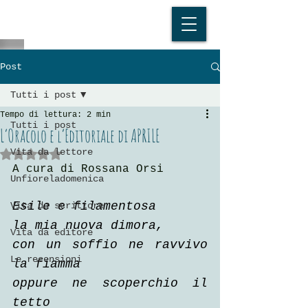
Post
Tutti i post
Tempo di lettura: 2 min
Tutti i post
L’Oracolo e l’Editoriale di APRILE
Vita da lettore
Valutazione NaN stelle su 5.
A cura di Rossana Orsi
Unfioreladomenica
Esile e filamentosa
Vita da scrittore
la mia nuova dimora,
Vita da editore
con un soffio ne ravvivo 
Le recensioni
la fiamma
oppure ne scoperchio il 
tetto