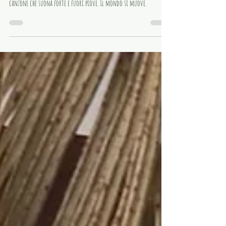
Un muro crepato e le pareti strette soffocano l'aria. C'è una
canzone che suona forte e fuori piove. Il mondo si muove.