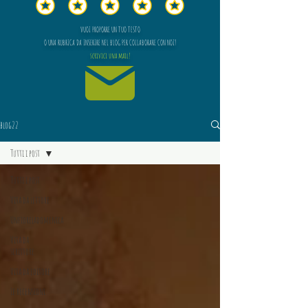
VUOI PROPORRE UN TUO TESTO
O UNA RUBRICA DA INSERIRE NEL BLOG PER COLLABORARE CON NOI?
scrivici una mail!
blog22
Tutti i post
Tutti i post
Vita da lettore
Unfioreladomenica
Vita da
scrittore
Vita da editore
Le recensioni