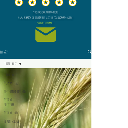
VUOI PROPORRE UN TUO TESTO
O UNA RUBRICA DA INSERIRE NEL BLOG PER COLLABORARE CON NOI?
scrivici una mail!
blog22
Tutti i post
Tutti i post
Vita da lettore
Unfioreladomenica
Vita da
scrittore
Vita da editore
Le recensioni