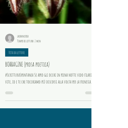
lachanceria
Tempo di lettura: 2 min
Vita da lettore
BORRAGINE (prosa poetica)
#ScritturaSpontanea Se apro gli occhi in piena notte vedo filari di
vite, io e te che tocchiamo più discorsi alla volta per la frenesia...