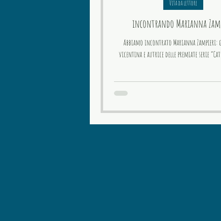
Vita da lettore
incontrando Marianna Zamp
Abbiamo incontrato Marianna Zampieri: g
vicentina e autrice delle premiate serie “Cat
(viaggio visivo a raccontare la vita dei ga
immersi nelle magiche atmosfere veneziane) 
(serie fotografica a ritratte il legame tra i feli
umani osservati nei luoghi di lavor