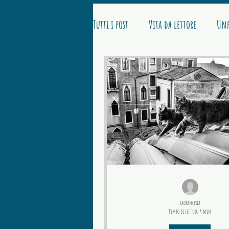
Tutti i post
Vita da lettore
Unf
lachanceria
Tempo di lettura: 4 min