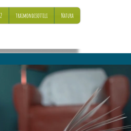
22
traimondisottili
Natura