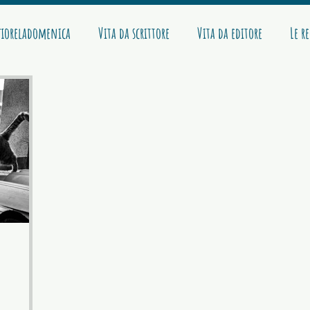
ioreladomenica
Vita da scrittore
Vita da editore
Le r