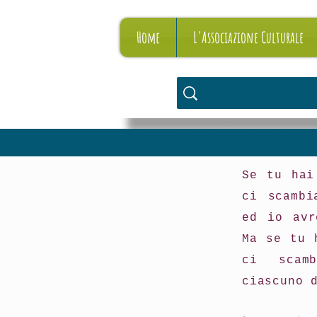
Home
L'Associazione Culturale
Se tu hai
ci scambi
ed io avr
Ma se tu 
ci scam
ciascuno 