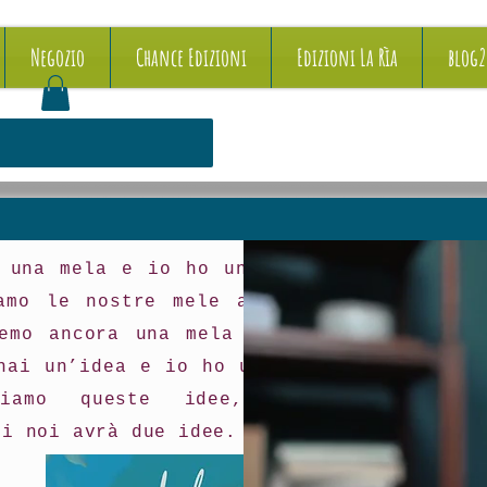
Negozio
Chance Edizioni
Edizioni La Rìa
blog
 una mela e io ho una mela e
amo le nostre mele allora tu
emo ancora una mela a testa.
hai un’idea e io ho un’idea e
biamo queste idee, allora
di noi avrà due idee.