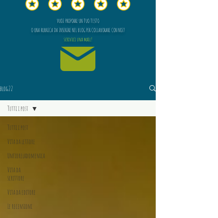
VUOI PROPORRE UN TUO TESTO
O UNA RUBRICA DA INSERIRE NEL BLOG PER COLLABORARE CON NOI?
scrivici una mail!
blog22
Tutti i post
Tutti i post
Vita da lettore
Unfioreladomenica
Vita da
scrittore
Vita da editore
Le recensioni