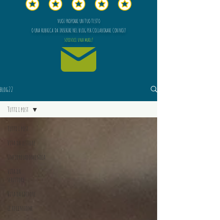
VUOI PROPORRE UN TUO TESTO
O UNA RUBRICA DA INSERIRE NEL BLOG PER COLLABORARE CON NOI?
scrivici una mail!
blog22
Tutti i post
Tutti i post
Vita da lettore
Unfioreladomenica
Vita da
scrittore
Vita da editore
Le recensioni