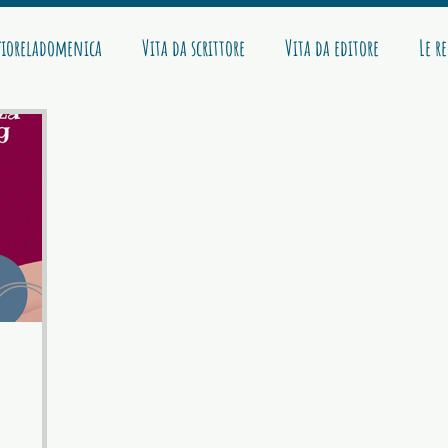
ioreladomenica
Vita da scrittore
Vita da editore
Le r