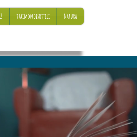
22
traimondisottili
Natura