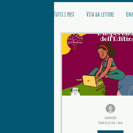
Tutti i post
Vita da lettore
Unf
lachanceria
Tempo di lettura: 2 min