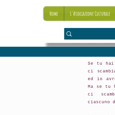
Home
L'Associazione Culturale
Se tu hai
ci scambi
ed io avr
Ma se tu 
ci scam
ciascuno 