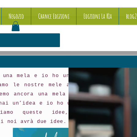
Negozio
Chance Edizioni
Edizioni La Rìa
blog
 una mela e io ho una mela e
amo le nostre mele allora tu
emo ancora una mela a testa.
hai un’idea e io ho un’idea e
biamo queste idee, allora
di noi avrà due idee.