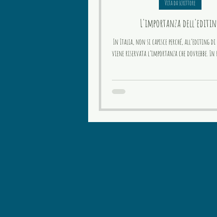
Vita da scrittore
L'importanza dell'editin
In Italia, non si capisce perché, all’editing d
viene riservata l’importanza che dovrebbe. In r
di questa...