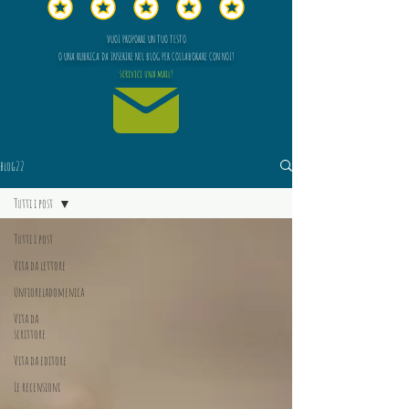
VUOI PROPORRE UN TUO TESTO
O UNA RUBRICA DA INSERIRE NEL BLOG PER COLLABORARE CON NOI?
scrivici una mail!
blog22
Tutti i post
Tutti i post
Vita da lettore
Unfioreladomenica
Vita da
scrittore
Vita da editore
Le recensioni