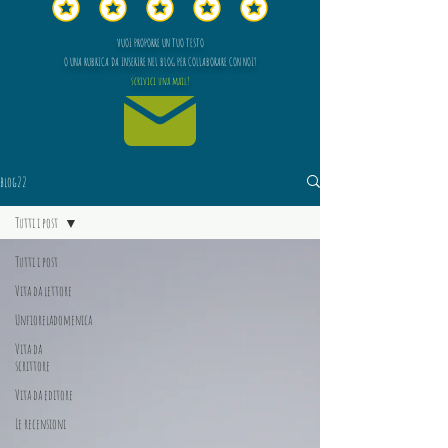
VUOI PROPORRE UN TUO TESTO
O UNA RUBRICA DA INSERIRE NEL BLOG PER COLLABORARE CON NOI?
scrivici una mail!
blog22
Tutti i post
Tutti i post
Vita da lettore
Unfioreladomenica
Vita da
scrittore
Vita da editore
Le recensioni