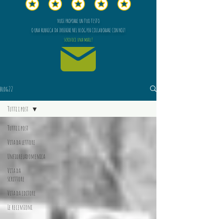
VUOI PROPORRE UN TUO TESTO
O UNA RUBRICA DA INSERIRE NEL BLOG PER COLLABORARE CON NOI?
scrivici una mail!
blog22
Tutti i post
Tutti i post
Vita da lettore
Unfioreladomenica
Vita da
scrittore
Vita da editore
Le recensioni