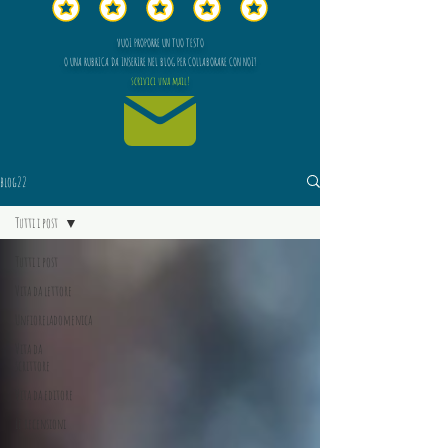
VUOI PROPORRE UN TUO TESTO
O UNA RUBRICA DA INSERIRE NEL BLOG PER COLLABORARE CON NOI?
scrivici una mail!
blog22
Tutti i post
Tutti i post
Vita da lettore
Unfioreladomenica
Vita da
scrittore
Vita da editore
Le recensioni