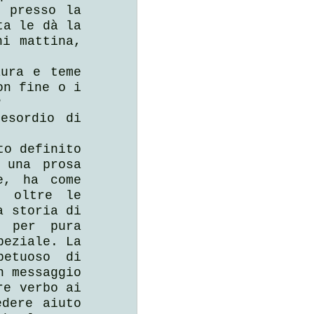
 presso la 
a le dà la 
i mattina, 
ura e teme 
n fine o i 
?
esordio di 
o definito 
una prosa 
, ha come 
 oltre le 
 storia di 
 per pura 
eziale. La 
etuoso di 
 messaggio 
e verbo ai 
dere aiuto 