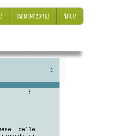
22
traimondisottili
Natura
ese delle 