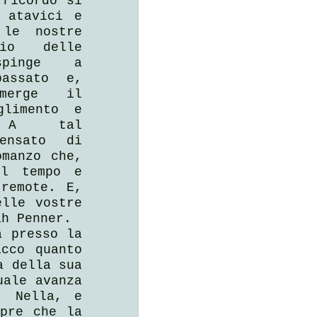
ricordo si 
 atavici e 
le nostre 
io delle 
pinge a 
assato e, 
merge il 
limento e 
. A tal 
ensato di 
manzo che, 
l tempo e 
remote. E, 
lle vostre 
ah Penner.
 presso la 
cco quanto 
 della sua 
ale avanza 
 Nella, e 
pre che la 