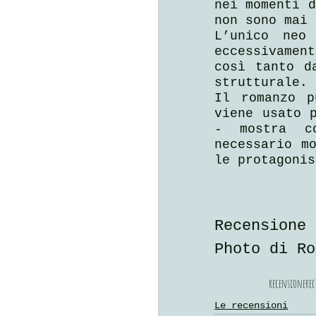
nei momenti d
non sono mai 
L’unico neo
eccessivamen
così tanto d
strutturale.
Il romanzo p
viene usato p
- mostra co
necessario mo
le protagonis
Recensione 
Photo di Ro
recensione
rec
Le recensioni