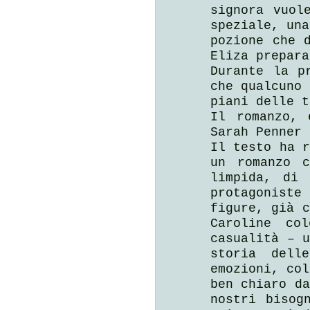
signora vuol
speziale, una
pozione che d
Eliza prepara
Durante la p
che qualcuno 
piani delle t
Il romanzo, 
Sarah Penner 
Il testo ha r
un romanzo c
limpida, di 
protagoniste
figure, già c
Caroline co
casualità – u
storia dell
emozioni, col
ben chiaro da
nostri bisog