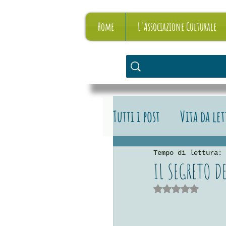
Home
L'Associazione Culturale
Tutti i post
Vita da le
Vita da editore
L
Tempo di lettura: 
IL SEGRETO D
Valutazione NaN stelle su 