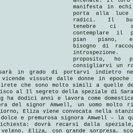
antenate. Il loro 
manifesta in echi
porta alla luce 
radici. Il bu
tenebre ci s
contemplare il p
pian piano, e
bisogno di raccog
introspezione
proposito, ho p
consigliarvi un ro
sarà in grado di portarvi indietro ne
 vicende vissute dalle donne in epoche 
rirete che sono molto simili a quelle de
isco al Il segreto della speziale di Sar
g ha dodici anni e lavora come domestica
ora del signor Amwell, un uomo molto ri
iorno, Eliza viene convocata nella stanza
dolce e premurosa signora Amwell – la qu
ichiesta: dovrà recarsi dalla speziale,
 veleno. Eliza, con grande sorpresa, sco