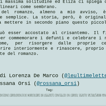
i massima solitudine ed Eliza ci spiega c
lineari come sembrano.
 del romanzo, almeno a mio avviso, è
te semplice. La storia, però, è original
a mettere in secondo piano questo piccol
uò esser accostato al crisantemo. Il fi
er commemorare i defunti e celebrare i n
me, per risorgere dalle proprie ce
rire interiormente e rinascere, proprio 
te del romanzo.
di Lorenza De Marco (
@leultimelett
ssana Orsi (
@rossana_orsi
)
Tag:
ensione libro
lorenza de marco
libri da leggere
ti consiglio un libro
il segreto speziale
Sarah pe