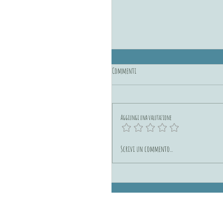
Commenti
Aggiungi una valutazione
“La Camera Azzurra” di Georges Simen
Scrivi un commento...