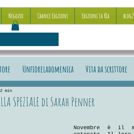
Negozio
Chance Edizioni
Edizioni La Rìa
blog
ttore
Unfioreladomenica
Vita da scrittore
e recensioni
2 min
ELLA SPEZIALE di Sarah Penner
5.
Novembre è il m