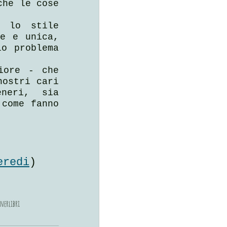
he le cose 
 lo stile 
e e unica, 
o problema 
ore - che 
ostri cari 
neri, sia 
come fanno 
eredi
)
nner
libri