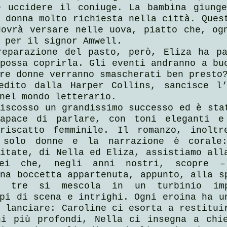
e uccidere il coniuge. La bambina giunge
 donna molto richiesta nella città. Quest
ovrà versare nelle uova, piatto che, ogn
 per il signor Amwell.
reparazione del pasto, però, Eliza ha pa
possa coprirla. Gli eventi andranno a buo
re donne verranno smascherati ben presto
edito dalla Harper Collins, sancisce l’
nel mondo letterario.
iscosso un grandissimo successo ed è stat
apace di parlare, con toni eleganti e 
riscatto femminile. Il romanzo, inoltre
 solo donne e la narrazione è corale:
itate, di Nella ed Eliza, assistiamo alla
lei che, negli anni nostri, scopre –
na boccetta appartenuta, appunto, alla sp
e tre si mescola in un turbinio imp
pi di scena e intrighi. Ogni eroina ha un
 lanciare: Caroline ci esorta a restituir
ni più profondi, Nella ci insegna a chie