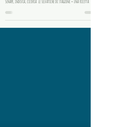
+ una ricetta
Senape, indivia, cicoria: le selvatiche di stagione + una ricetta