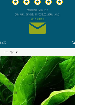
VUOI PROPORRE UN TUO TESTO
O UNA RUBRICA DA INSERIRE NEL BLOG PER COLLABORARE CON NOI?
scrivici una mail!
blog22
Tutti i post
Tutti i post
Vita da lettore
Unfioreladomenica
Vita da
scrittore
Vita da editore
Le recensioni