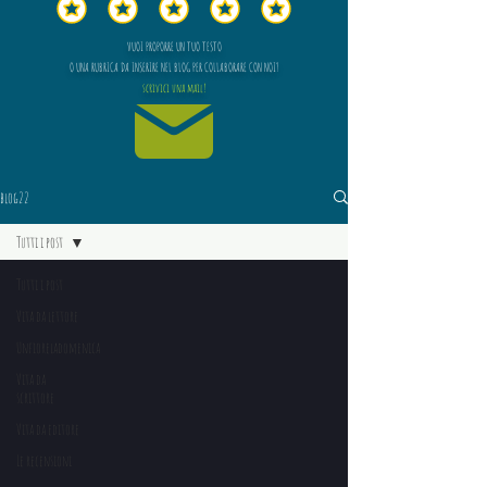
VUOI PROPORRE UN TUO TESTO
O UNA RUBRICA DA INSERIRE NEL BLOG PER COLLABORARE CON NOI?
scrivici una mail!
blog22
Tutti i post
Tutti i post
Vita da lettore
Unfioreladomenica
Vita da
scrittore
Vita da editore
Le recensioni