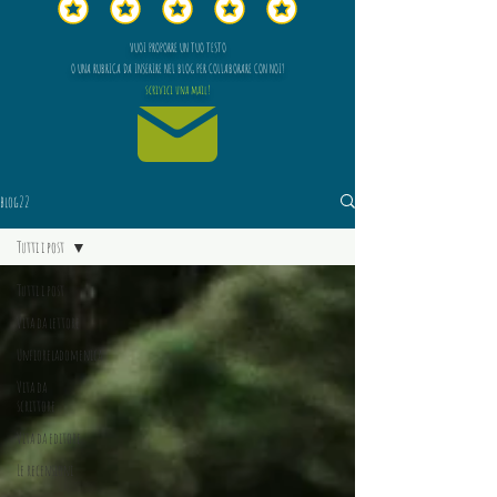
VUOI PROPORRE UN TUO TESTO
O UNA RUBRICA DA INSERIRE NEL BLOG PER COLLABORARE CON NOI?
scrivici una mail!
blog22
Tutti i post
Tutti i post
Vita da lettore
Unfioreladomenica
Vita da
scrittore
Vita da editore
Le recensioni