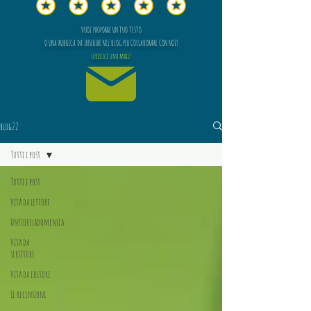
VUOI PROPORRE UN TUO TESTO
O UNA RUBRICA DA INSERIRE NEL BLOG PER COLLABORARE CON NOI?
scrivici una mail!
blog22
Tutti i post
Tutti i post
Vita da lettore
Unfioreladomenica
Vita da
scrittore
Vita da editore
Le recensioni