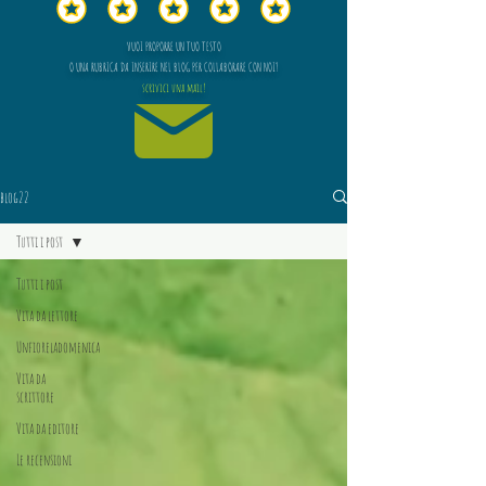
VUOI PROPORRE UN TUO TESTO
O UNA RUBRICA DA INSERIRE NEL BLOG PER COLLABORARE CON NOI?
scrivici una mail!
blog22
Tutti i post
Tutti i post
Vita da lettore
Unfioreladomenica
Vita da
scrittore
Vita da editore
Le recensioni