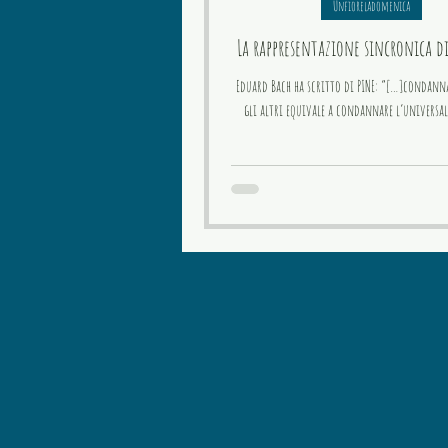
Unfioreladomenica
La rappresentazione sincronica d
Eduard Bach ha scritto di PINE: “[…]condannar
gli altri equivale a condannare l’universal
dell’amore[…]; […]se nelle nostre menti fisi
totalmente consapevoli dei motivi delle nostr
che possono sembrarci crudeli e senza senso
anime conoscono il proposito finale e ci st
verso ciò che più ci conviene.”