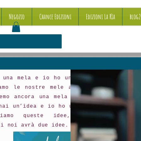
Negozio
Chance Edizioni
Edizioni La Rìa
blog
 una mela e io ho una mela e
amo le nostre mele allora tu
emo ancora una mela a testa.
hai un’idea e io ho un’idea e
biamo queste idee, allora
di noi avrà due idee.