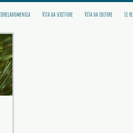
ioreladomenica
Vita da scrittore
Vita da editore
Le r