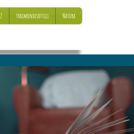
22
traimondisottili
Natura