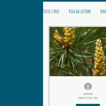
Tutti i post
Vita da lettore
Unf
lachanceria
Tempo di lettura: 3 min