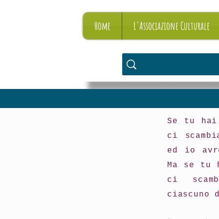
Home
L'Associazione Culturale
Se tu hai
ci scambi
ed io avr
Ma se tu 
ci scam
ciascuno 