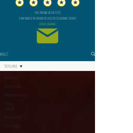
VUOI PROPORRE UN TUO TESTO
O UNA RUBRICA DA INSERIRE NEL BLOG PER COLLABORARE CON NOI?
scrivici una mail!
blog22
Tutti i post
Tutti i post
Vita da lettore
Unfioreladomenica
Vita da
scrittore
Vita da editore
Le recensioni