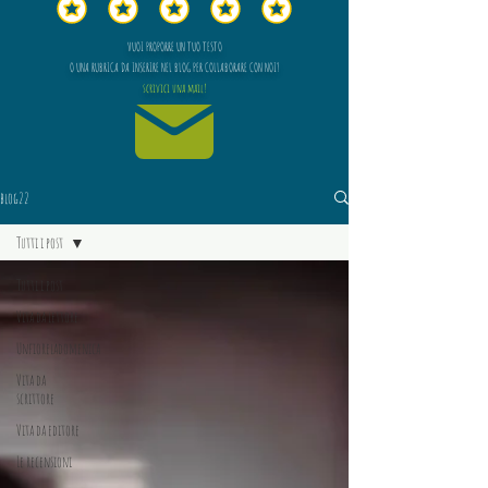
VUOI PROPORRE UN TUO TESTO
O UNA RUBRICA DA INSERIRE NEL BLOG PER COLLABORARE CON NOI?
scrivici una mail!
blog22
Tutti i post
Tutti i post
Vita da lettore
Unfioreladomenica
Vita da
scrittore
Vita da editore
Le recensioni