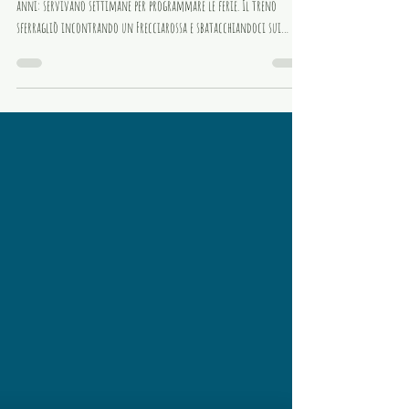
Avrei tanto voluto passare a trovarla, ma non avevo più quindici
anni: servivano settimane per programmare le ferie. Il treno
sferragliò incontrando un Frecciarossa e sbatacchiandoci sui
sedili. Marco accavallò le gambe in quelle sedute troppo corte per lui
e finì col ginocchio appoggiato al mio.