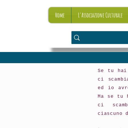
Home
L'Associazione Culturale
Se tu hai
ci scambi
ed io avr
Ma se tu 
ci scam
ciascuno 