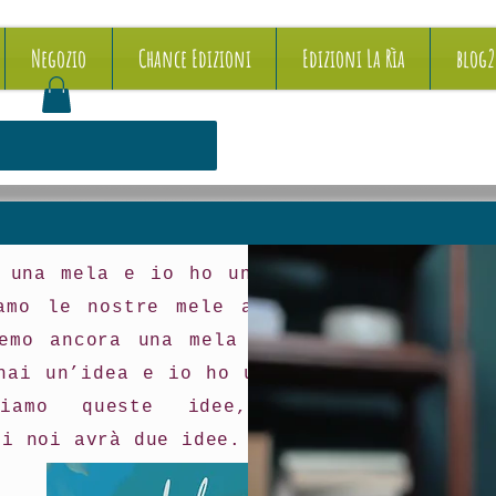
Negozio
Chance Edizioni
Edizioni La Rìa
blog
 una mela e io ho una mela e
amo le nostre mele allora tu
emo ancora una mela a testa.
hai un’idea e io ho un’idea e
biamo queste idee, allora
di noi avrà due idee.