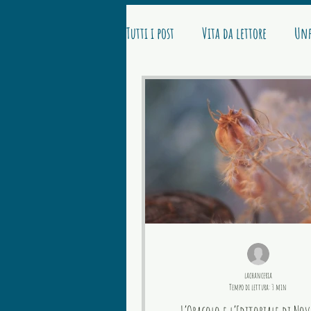
Tutti i post
Vita da lettore
Unf
lachanceria
Tempo di lettura: 3 min