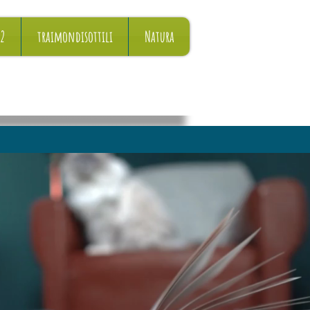
22
traimondisottili
Natura