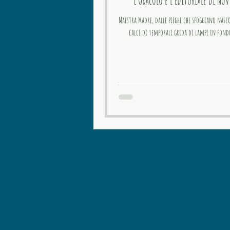
L’Oracolo e l’Editoriale di No
Maestra Madre, dalle pieghe che sfoggiano nasc
calci di temporali grida di lampi in fond
nessuna richiesta di aiuto solo ascolto e
Qualche antenato parla con lo stesso gergo tuo, millenar
che non conosce tramonto.