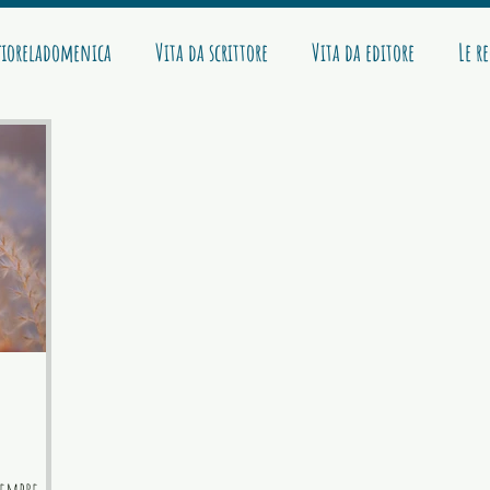
ioreladomenica
Vita da scrittore
Vita da editore
Le r