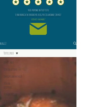
VUOI PROPORRE UN TUO TESTO
O UNA RUBRICA DA INSERIRE NEL BLOG PER COLLABORARE CON NOI?
scrivici una mail!
blog22
Tutti i post
Tutti i post
Vita da lettore
Unfioreladomenica
Vita da
scrittore
Vita da editore
Le recensioni