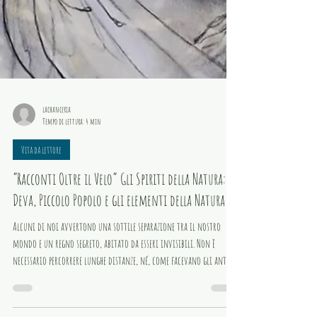
lachanceria
Tempo di lettura: 4 min
Vita da lettore
“Racconti Oltre il Velo” Gli Spiriti della Natura:
Deva, Piccolo Popolo e gli elementi della Natura
Alcuni di noi avvertono una sottile separazione tra il nostro
mondo e un regno segreto, abitato da esseri invisibili. Non è
necessario percorrere lunghe distanze, né, come facevano gli antichi
veggenti, essere trasportati in altre dimensioni. Basta fermarsi