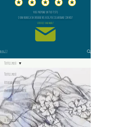
VUOI PROPORRE UN TUO TESTO
O UNA RUBRICA DA INSERIRE NEL BLOG PER COLLABORARE CON NOI?
scrivici una mail!
blog22
Tutti i post
Tutti i post
Vita da lettore
Unfioreladomenica
Vita da
scrittore
Vita da editore
Le recensioni