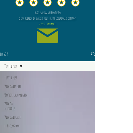
VUOI PROPORRE UN TUO TESTO
O UNA RUBRICA DA INSERIRE NEL BLOG PER COLLABORARE CON NOI?
scrivici una mail!
blog22
Tutti i post
Tutti i post
Vita da lettore
Unfioreladomenica
Vita da
scrittore
Vita da editore
Le recensioni