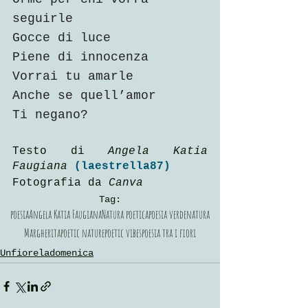
seguirle
Gocce di luce
Piene di innocenza
Vorrai tu amarle 
Anche se quell’amor 
Ti negano?
Testo di 
Angela Katia 
Faugiana 
(laestrella87)
Fotografia da 
Canva
Tag:
poesia
Angela Katia Faugiana
Natura poetica
poesia verde
natura
Margherita
poetic nature
poetic vibes
poesia tra i fiori
Unfioreladomenica