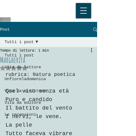
Post
Tutti i post
Tempo di lettura: 1 min
Tutti i post
Margherita
Vita da lettore
Valutazione NaN stelle su 5.
rubrica: Natura poetica
Unfioreladomenica
Quel viso senza età 
Vita da scrittore
Puro e candido 
Vita da editore
Il battito del vento
Le recensioni
I nervi, le vene.
La pelle 
Tutto faceva vibrare 