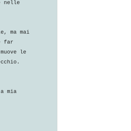
e nelle 
le, ma mai 
e far 
 muove le 
ecchio.
ta mia 