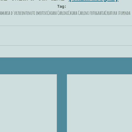
Tag:
ia
maria d'urzo
contenuti emotivi
Chiara Carlini
Chiara Carlini fotografia
Creatura stupenda