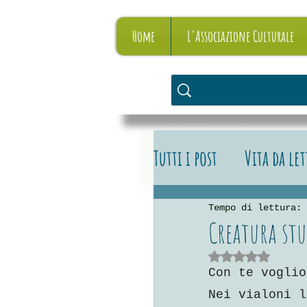
Home
L'Associazione Culturale
Tutti i post
Vita da le
Vita da editore
L
Tempo di lettura: 
Creatura stu
Valutazione NaN stelle su 
Con te voglio
Nei vialoni l