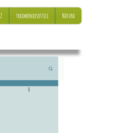
22
traimondisottili
Natura