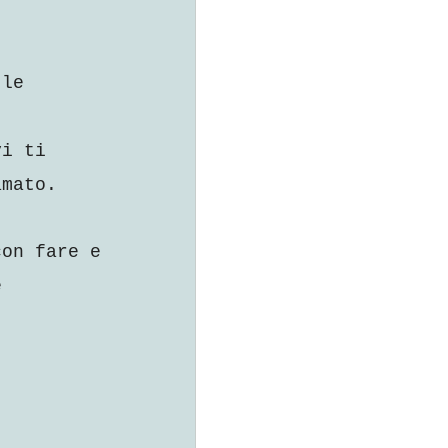
 le 
vi ti 
amato.
con fare e 
e 