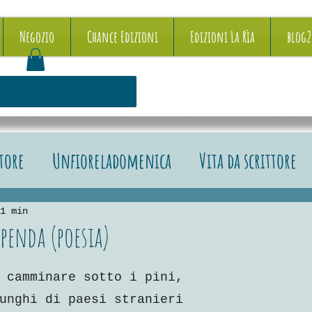
Negozio
Chance Edizioni
Edizioni La Rìa
blog
ttore
Unfioreladomenica
Vita da scrittore
e recensioni
1 min
penda (poesia)
5.
 camminare sotto i pini,
unghi di paesi stranieri 