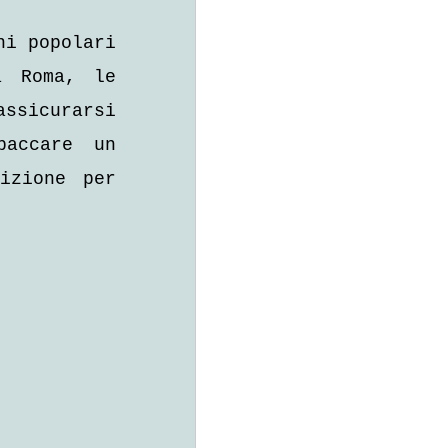
i popolari 
 Roma, le 
ssicurarsi 
accare un 
zione per 