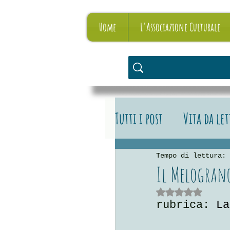
Home
L'Associazione Culturale
Tutti i post
Vita da le
Vita da editore
L
Tempo di lettura: 
Il Melograno
Valutazione NaN stelle su 
rubrica: 
La