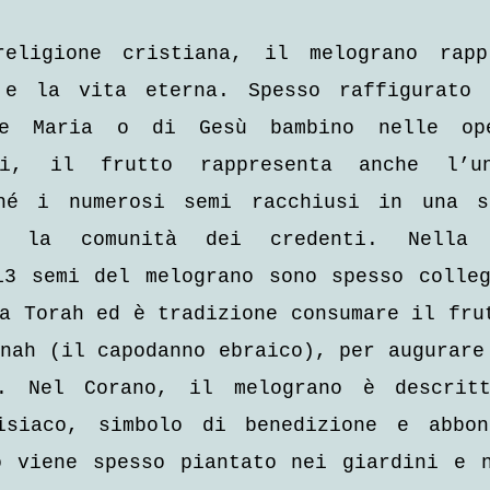
eligione cristiana, il melograno rappr
 e la vita eterna. Spesso raffigurato n
ne Maria o di Gesù bambino nelle ope
ali, il frutto rappresenta anche l’un
hé i numerosi semi racchiusi in una so
no la comunità dei credenti. Nella t
13 semi del melograno sono spesso colleg
a Torah ed è tradizione consumare il frut
nah (il capodanno ebraico), per augurare 
. Nel Corano, il melograno è descritt
isiaco, simbolo di benedizione e abbond
o viene spesso piantato nei giardini e n