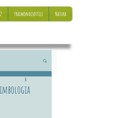
22
traimondisottili
Natura
simbologia