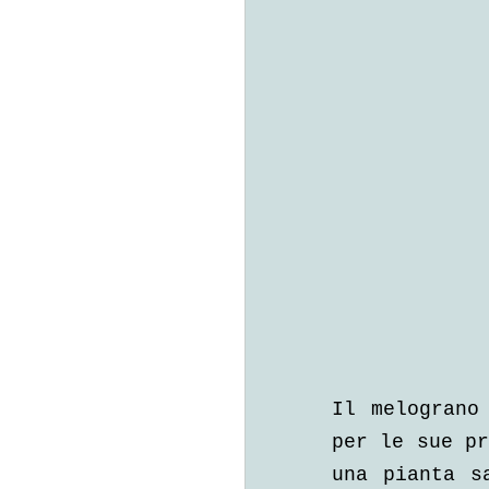
Il melograno
per le sue pr
una pianta s