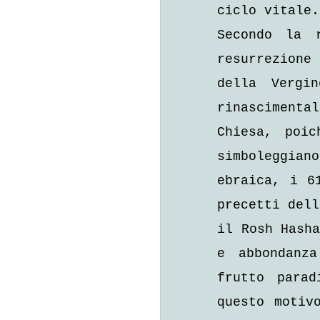
ciclo vitale.
Secondo la r
resurrezione
della Vergi
rinasciment
Chiesa, poic
simboleggia
ebraica, i 6
precetti dell
il Rosh Hasha
e abbondanza
frutto parad
questo motiv