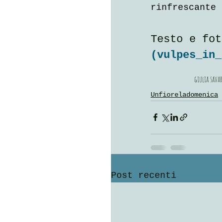
rinfrescante 
Testo e fot
(
vulpes_in_
giulia savar
Unfioreladomenica
Post recenti