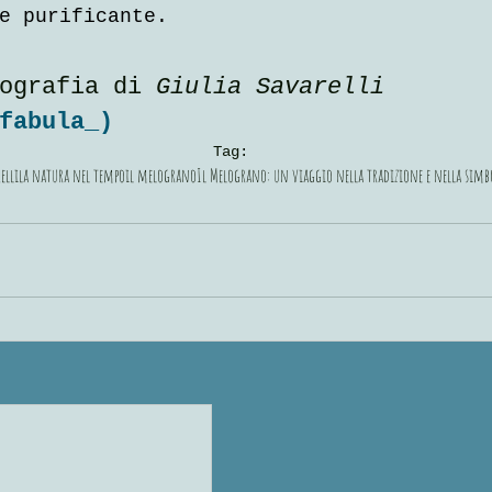
e purificante.
ografia di 
Giulia Savarelli
fabula_
)
Tag:
elli
la natura nel tempo
il melograno
Il Melograno: un viaggio nella tradizione e nella simb