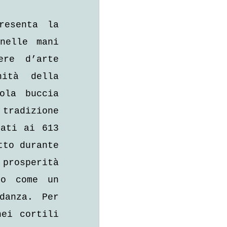
esenta la 
elle mani 
re d’arte 
ità della 
la buccia 
radizione 
ati ai 613 
to durante 
prosperità 
o come un 
anza. Per 
ei cortili 