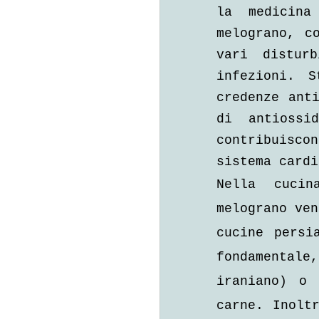
la medicina
melograno, c
vari distur
infezioni. S
credenze anti
di antiossi
contribuisco
sistema cardi
Nella cucin
melograno ven
cucine persi
fondamentale
iraniano) o 
carne. Inoltr