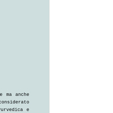
e ma anche 
onsiderato 
urvedica e 