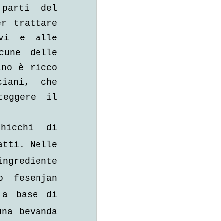
parti del 
r trattare 
vi e alle 
une delle 
no è ricco 
iani, che 
eggere il 
hicchi di 
tti. Nelle 
ngrediente 
 fesenjan 
a base di 
na bevanda 