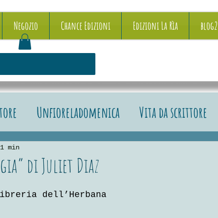
Negozio
Chance Edizioni
Edizioni La Rìa
blog
ttore
Unfioreladomenica
Vita da scrittore
e recensioni
1 min
gia” di Juliet Diaz
5.
ibreria dell’Herbana