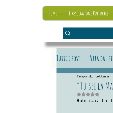
Home
L'Associazione Culturale
Tutti i post
Vita da le
Vita da editore
L
Tempo di lettura: 
“Tu sei la Ma
Valutazione NaN stelle su 
Rubrica: La l