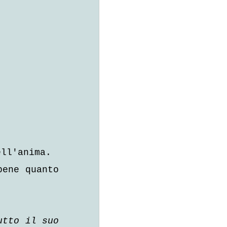
ell'anima.
ene quanto 
tto il suo 