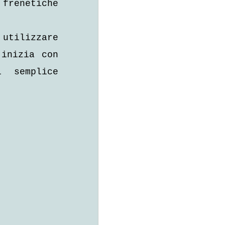
frenetiche 
utilizzare 
inizia con 
 semplice 