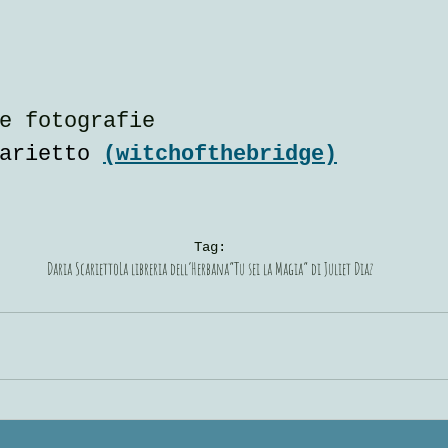
e fotografie
arietto 
(witchofthebridge)
Tag:
Daria Scarietto
La libreria dell’Herbana
“Tu sei la Magia” di Juliet Diaz