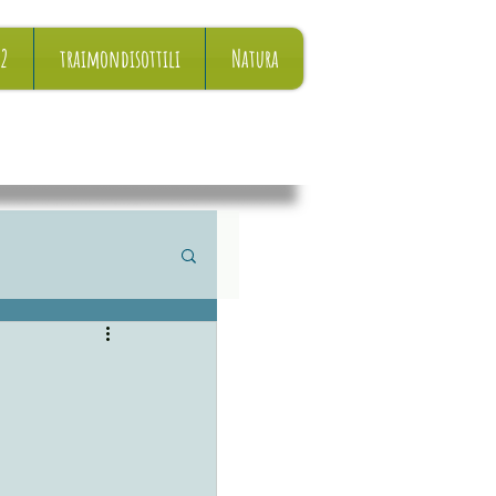
22
traimondisottili
Natura