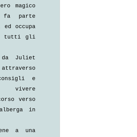
ero magico 
fa parte 
 ed occupa 
 tutti gli 
da Juliet 
attraverso 
onsigli e 
 vivere 
orso verso 
lberga in 
ene a una 