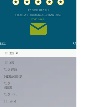
VUOI PROPORRE UN TUO TESTO
O UNA RUBRICA DA INSERIRE NEL BLOG PER COLLABORARE CON NOI?
scrivici una mail!
blog22
Tutti i post
Tutti i post
Vita da lettore
Unfioreladomenica
Vita da
scrittore
Vita da editore
Le recensioni