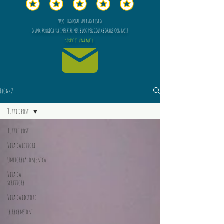
VUOI PROPORRE UN TUO TESTO
O UNA RUBRICA DA INSERIRE NEL BLOG PER COLLABORARE CON NOI?
scrivici una mail!
blog22
Tutti i post
Tutti i post
Vita da lettore
Unfioreladomenica
Vita da
scrittore
Vita da editore
Le recensioni