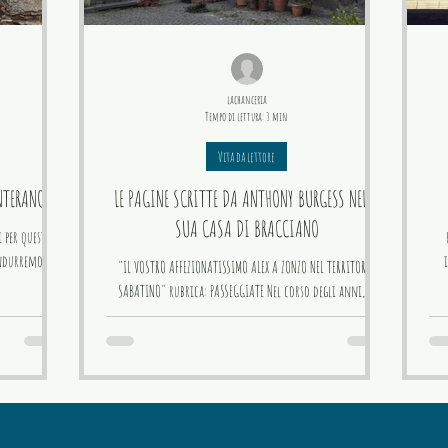
lachanceria
Tempo di lettura: 3 min
Vita da lettore
NTERANO
LE PAGINE SCRITTE DA ANTHONY BURGESS NELLA
SUA CASA DI BRACCIANO
 per questa
ondurremo in
"IL VOSTRO AFFEZIONATISSIMO ALEX A ZONZO NEL TERRITORIO
SABATINO" rubrica: PASSEGGIATE Nel corso degli anni, le
sponde del lago di...