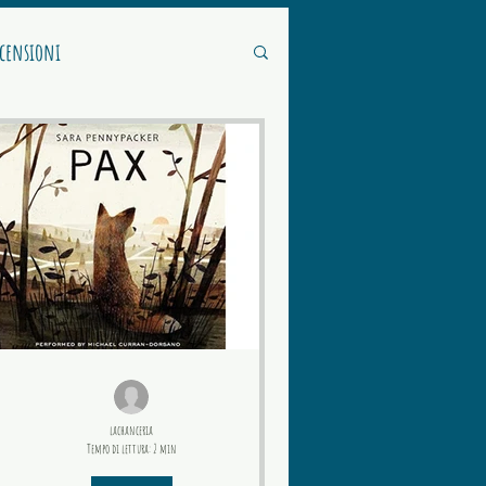
ecensioni
lachanceria
Tempo di lettura: 2 min