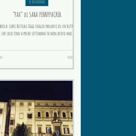
Le recensioni
“PAX” di SARA PENNYPACKER
brica: Libri Bestiali Oggi voglio parlarvi di un’autrice
che solo fino a poche settimane fa non avevo mai
nemmeno sentito nominare....