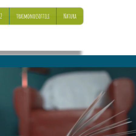
22
traimondisottili
Natura