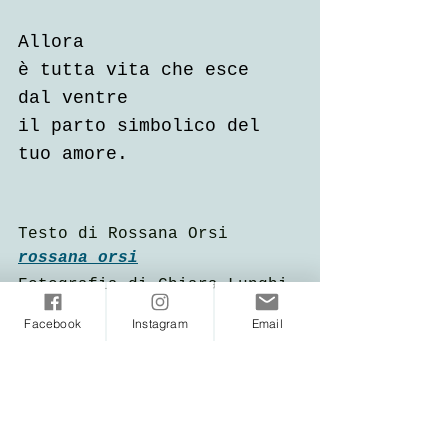
Allora
è tutta vita che esce 
dal ventre
il parto simbolico del 
tuo amore.
Testo di Rossana Orsi
rossana_orsi
Fotografia di Chiara Lunghi
_kialu
_
Facebook
Instagram
Email
Tag:
poesia
Rossana Orsi
Oracolo di Madre Terra
La ruota di Madre Terra
ScritturaSpontanea
scrittura verde
Chiara Lunghi fotografie
Unfioreladomenica