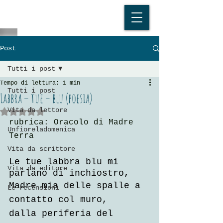
Post
Tutti i post
Tempo di lettura: 1 min
Tutti i post
Labbra – tue – blu (poesia)
Vita da lettore
Valutazione NaN stelle su 5.
rubrica: Oracolo di Madre 
Unfioreladomenica
Terra
Vita da scrittore
Le tue labbra blu mi 
Vita da editore
parlano di inchiostro,
Madre mia delle spalle a 
Le recensioni
contatto col muro,
dalla periferia del 