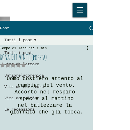
Post
Tutti i post
Tempo di lettura: 1 min
Tutti i post
ROSA DEI VENTI (poesia)
Vita da lettore
Valutazione NaN stelle su 5.
Unfioreladomenica
Uomo costiero attento al 
cambiar del vento.
Vita da scrittore
Accorto nel respiro 
Vita da editore
specie al mattino
nel battezzare la 
Le recensioni
giornata che gli tocca.