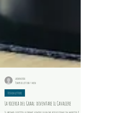
lachanceria
Tempo di lettura: 4 min
Vita da lettore
La ricerca del Graal: diventare il Cavaliere