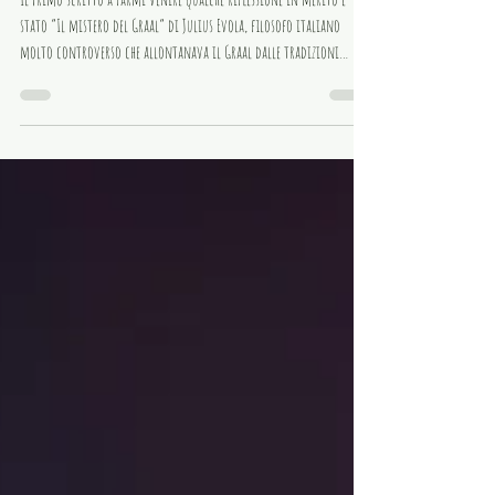
Il primo scritto a farmi venire qualche riflessione in merito è
stato “Il mistero del Graal” di Julius Evola, filosofo italiano
molto controverso che allontanava il Graal dalle tradizioni
Cristiane reputandole elementi accessori e secondari. Questo tipo di
trasposizione, da più antiche a più recenti religioni o credenze, di
certo non è nuovo, personalmente l’ho già notato molte volte
leggendo di Celti e di tradizioni che sono state prese in prestito e
trascritte o trasposte