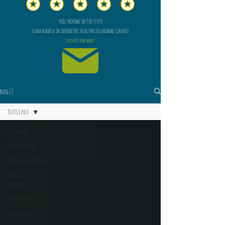
VUOI PROPORRE UN TUO TESTO
O UNA RUBRICA DA INSERIRE NEL BLOG PER COLLABORARE CON NOI?
scrivici una mail!
blog22
Tutti i post
Tutti i post
Vita da lettore
Unfioreladomenica
Vita da
scrittore
Vita da editore
Le recensioni