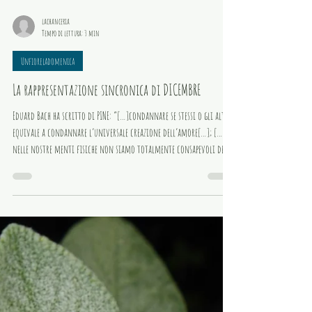
lachanceria
Tempo di lettura: 3 min
Unfioreladomenica
La rappresentazione sincronica di DICEMBRE
Eduard Bach ha scritto di PINE: “[…]condannare se stessi o gli altri
equivale a condannare l’universale creazione dell’amore[…]; […]se
nelle nostre menti fisiche non siamo totalmente consapevoli dei
motivi delle nostre sofferenze, che possono sembrarci crudeli e
senza senso, le nostre anime conoscono il proposito finale e ci
stanno guidando verso ciò che più ci conviene.”