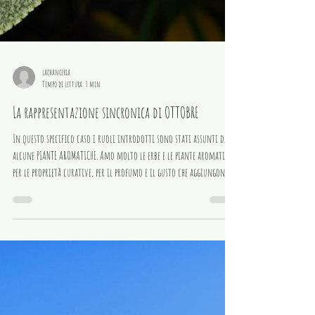
lachanceria
Tempo di lettura: 3 min
La rappresentazione sincronica di OTTOBRE
In questo specifico caso i ruoli introdotti sono stati assunti da
alcune PIANTE AROMATICHE. Amo molto le erbe e le piante aromatiche
per le proprietà curative, per il profumo e il gusto che aggiungono al
cibo, per la bellezza negli orti, nei giardini e nella natura e mi
affascinano gli usi magici, le leggende e le curiosità a loro
associati.