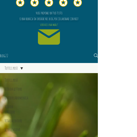
VUOI PROPORRE UN TUO TESTO
O UNA RUBRICA DA INSERIRE NEL BLOG PER COLLABORARE CON NOI?
scrivici una mail!
blog22
Tutti i post
Tutti i post
Vita da lettore
Unfioreladomenica
Vita da
scrittore
Vita da editore
Le recensioni