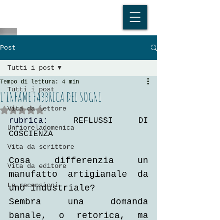
Post
Tutti i post
Tempo di lettura: 4 min
Tutti i post
L'INFAME FABBRICA DEI SOGNI
Vita da lettore
Valutazione NaN stelle su 5.
rubrica: 
REFLUSSI DI 
Unfioreladomenica
COSCIENZA
Vita da scrittore
Cosa differenzia un 
Vita da editore
manufatto artigianale da 
Le recensioni
uno industriale?
Sembra una domanda 
banale, o retorica, ma 