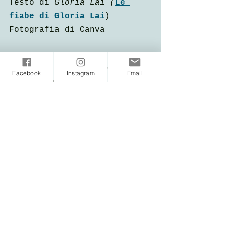
Testo di
 Gloria Lai (
Le 
fiabe di Gloria Lai
)
Fotografia di Canva
Tag:
Gloria Lai
A proposito di affetti
affetti
racconti emotivi
Noi e la TV
Facebook
Instagram
Email
Vita da lettore
Mostra tutti
Post recenti