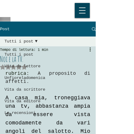
Post
Tutti i post
Tempo di lettura: 1 min
Tutti i post
Noi e la TV.
Vita da lettore
Valutazione NaN stelle su 5.
rubrica: 
A proposito di 
Unfioreladomenica
affetti.
Vita da scrittore
A casa mia, troneggiava 
Vita da editore
una tv, abbastanza ampia 
Le recensioni
da essere vista 
comodamente da vari 
angoli del salotto. Mio 