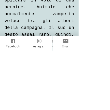
spiccare in volo di una 
pernice. Animale che 
normalmente zampetta 
veloce tra gli alberi 
della campagna. Il suo un 
gesto assai raro, quindi, 
che sento arrivato a me 
Facebook
Instagram
Email
come un segnale, un 
messaggio per il preciso 
momento che attraversa la 
mia vita: spiccherò il 
volo anche io?
Testo e fotografia di Carla 
Marcialis (
carla_marcialis_
)