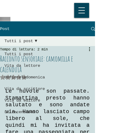
Post
Tutti i post
Tempo di lettura: 2 min
Tutti i post
Racconto sensoriale: camomilla e
Vita da lettore
calendula
Valutazione NaN stelle su 5.
Unfioreladomenica
Vita da scrittore
Le nuvole son passate. 
Stamattina presto hanno 
Vita da editore
salutato e sono andate 
via. Hanno lasciato campo 
Le recensioni
libero al sole, che 
quindi mi ha invitata a 
fare una passeggiata per 